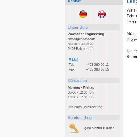
Leit
Kontakt
Wir s
Fokus
sein 
Unser Büro
Mit u
Woessner Engineering
Proje
Aktiengesellschaft
Mühlesträssle 20
9496 Balzers (LI)
Unser
Betre
E-Mail
Tel.
+423 380 00 11
Fax
+423 380 00 15
Bürozeiten
Montag - Freitag
08:00 - 12:00 Uhr
13:30 - 17:00 Uhr
und nach Vereinbarung
Kunden - Login
geschützter Bereich