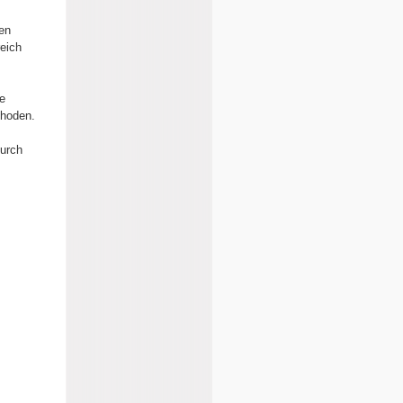
en
eich
ue
thoden.
durch