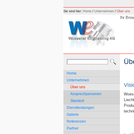
Sie sind hier:
Home
/
Unternehmen
/
Über uns
Ihr Brow
Üb
Home
Unternehmen
Visi
Über uns
Ansprechpersonen
Woess
Liech
Standort
Produ
Dienstleistungen
techn
Galerie
Referenzen
Partner